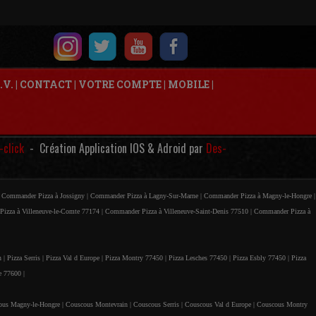
.V.
|
CONTACT
|
VOTRE COMPTE
|
MOBILE
|
-click
- Création Application IOS & Adroid par
Des-
|
Commander Pizza à Jossigny |
Commander Pizza à Lagny-Sur-Marne |
Commander Pizza à Magny-le-Hongre |
izza à Villeneuve-le-Comte 77174 |
Commander Pizza à Villeneuve-Saint-Denis 77510 |
Commander Pizza à
n |
Pizza Serris |
Pizza Val d Europe |
Pizza Montry 77450 |
Pizza Lesches 77450 |
Pizza Esbly 77450 |
Pizza
e 77600 |
ous Magny-le-Hongre |
Couscous Montevrain |
Couscous Serris |
Couscous Val d Europe |
Couscous Montry