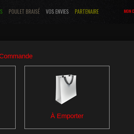
S
POULET BRAISÉ
VOS ENVIES
PARTENAIRE
MON 
Glaces
Desserts
Boissons
 GAZEUSE
COCA COLA 33CL
2.20€