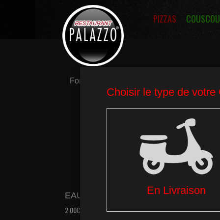
PIZZAS
COUSCOU
Formules
Couscous
Entrées
EAU MINERALE 33CL
EAU
2.00€
2.40€