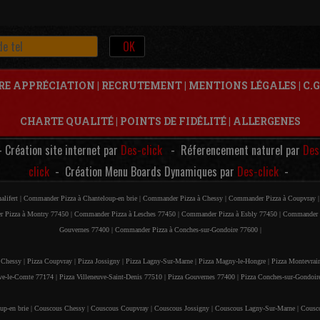
RE APPRÉCIATION
|
RECRUTEMENT
|
MENTIONS LÉGALES
|
C.G
CHARTE QUALITÉ
|
POINTS DE FIDÉLITÉ
|
ALLERGENES
- Création site internet par
Des-click
- Réferencement naturel par
Des
click
- Création Menu Boards Dynamiques par
Des-click
-
lifert |
Commander Pizza à Chanteloup-en brie |
Commander Pizza à Chessy |
Commander Pizza à Coupvray 
 Pizza à Montry 77450 |
Commander Pizza à Lesches 77450 |
Commander Pizza à Esbly 77450 |
Commander P
Gouvernes 77400 |
Commander Pizza à Conches-sur-Gondoire 77600 |
 Chessy |
Pizza Coupvray |
Pizza Jossigny |
Pizza Lagny-Sur-Marne |
Pizza Magny-le-Hongre |
Pizza Montevrai
ve-le-Comte 77174 |
Pizza Villeneuve-Saint-Denis 77510 |
Pizza Gouvernes 77400 |
Pizza Conches-sur-Gondoir
p-en brie |
Couscous Chessy |
Couscous Coupvray |
Couscous Jossigny |
Couscous Lagny-Sur-Marne |
Cousc