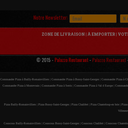
Notre Newsletter:
ZONE DE LIVRAISON
|
À EMPORTER
|
VOT
© 2015 -
Palazzo Restaurant
-
Palazzo Restaurant
Commander Pizza à Bailly-Romainvilliers |
Commander Pizza à Bussy-Saint-Georges |
Commander Pizza à Cha
Commander Pizza à Montevrain |
Commander Pizza à Serris |
Commander Pizza à Val d Europe |
Commander
Pizza Bailly-Romainvilliers |
Pizza Bussy-Saint-Georges |
Pizza Chalifert |
Pizza Chanteloup-en brie |
Pizza
Villeneu
Couscous Bailly-Romainvilliers |
Couscous Bussy-Saint-Georges |
Couscous Chalifert |
Couscous Chantelou