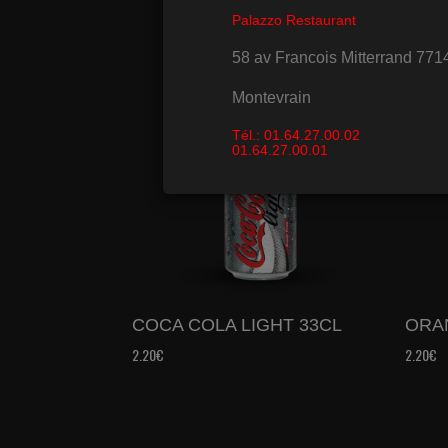
COCA COLA LIGHT 33CL
ORA
2.20€
2.20€