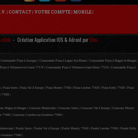
.V.
|
CONTACT
|
VOTRE COMPTE
|
MOBILE
|
-click
- Création Application IOS & Adroid par
Des-
|
Commander Pizza à Jossigny |
Commander Pizza à Lagny-Sur-Marne |
Commander Pizza à Magny-le-Hongre |
izza à Villeneuve-le-Comte 77174 |
Commander Pizza à Villeneuve-Saint-Denis 77510 |
Commander Pizza à
n |
Pizza Serris |
Pizza Val d Europe |
Pizza Montry 77450 |
Pizza Lesches 77450 |
Pizza Esbly 77450 |
Pizza
e 77600 |
ous Magny-le-Hongre |
Couscous Montevrain |
Couscous Serris |
Couscous Val d Europe |
Couscous Montry
s 77400 |
Couscous Conches-sur-Gondoire 77600 |
Montevrain |
Poulet Serris |
Poulet Val d Europe |
Poulet Montry 77450 |
Poulet Lesches 77450 |
Poulet Esbly
r-Gondoire 77600 |