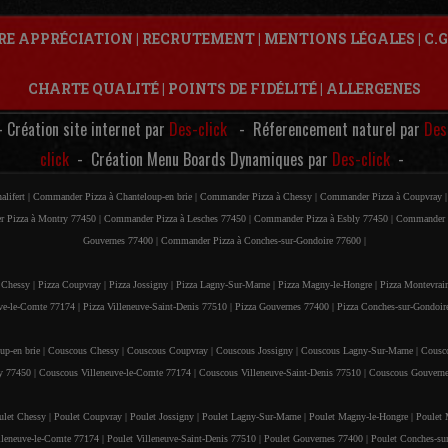
RE APPRÉCIATION
|
RECRUTEMENT
|
MENTIONS LÉGALES
|
C.G
CHARTE QUALITÉ
|
POINTS DE FIDÉLITÉ
|
ALLERGENES
- Création site internet par
Des-click
- Réferencement naturel par
Des
click
- Création Menu Boards Dynamiques par
Des-click
-
lifert |
Commander Pizza à Chanteloup-en brie |
Commander Pizza à Chessy |
Commander Pizza à Coupvray 
 Pizza à Montry 77450 |
Commander Pizza à Lesches 77450 |
Commander Pizza à Esbly 77450 |
Commander P
Gouvernes 77400 |
Commander Pizza à Conches-sur-Gondoire 77600 |
 Chessy |
Pizza Coupvray |
Pizza Jossigny |
Pizza Lagny-Sur-Marne |
Pizza Magny-le-Hongre |
Pizza Montevrai
ve-le-Comte 77174 |
Pizza Villeneuve-Saint-Denis 77510 |
Pizza Gouvernes 77400 |
Pizza Conches-sur-Gondoir
p-en brie |
Couscous Chessy |
Couscous Coupvray |
Couscous Jossigny |
Couscous Lagny-Sur-Marne |
Cousc
y 77450 |
Couscous Villeneuve-le-Comte 77174 |
Couscous Villeneuve-Saint-Denis 77510 |
Couscous Gouverne
ulet Chessy |
Poulet Coupvray |
Poulet Jossigny |
Poulet Lagny-Sur-Marne |
Poulet Magny-le-Hongre |
Poulet 
lleneuve-le-Comte 77174 |
Poulet Villeneuve-Saint-Denis 77510 |
Poulet Gouvernes 77400 |
Poulet Conches-su