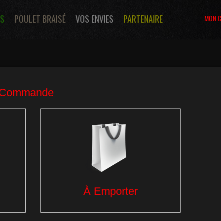
S
POULET BRAISÉ
VOS ENVIES
PARTENAIRE
MON 
Glaces
Desserts
Boissons
NU COUSCOUS AUX
UMES