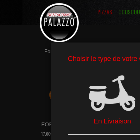
PIZZAS
COUSCOU
Formules
Couscous
Entrées
FORMULE COUSCOUS
ME
LEG
17.00€
15.00€