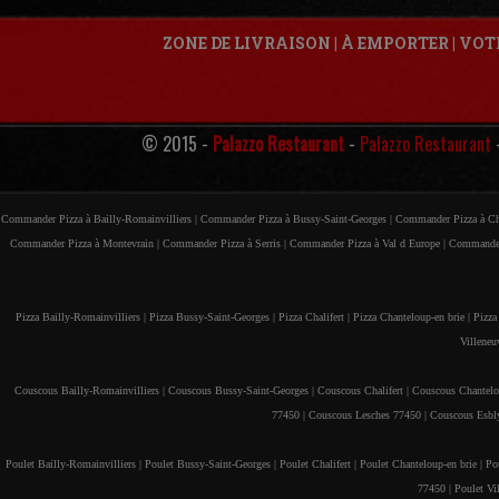
ZONE DE LIVRAISON
|
À EMPORTER
|
VOT
© 2015 -
Palazzo Restaurant
-
Palazzo Restaurant
Commander Pizza à Bailly-Romainvilliers |
Commander Pizza à Bussy-Saint-Georges |
Commander Pizza à Cha
Commander Pizza à Montevrain |
Commander Pizza à Serris |
Commander Pizza à Val d Europe |
Commander
Pizza Bailly-Romainvilliers |
Pizza Bussy-Saint-Georges |
Pizza Chalifert |
Pizza Chanteloup-en brie |
Pizza
Villeneu
Couscous Bailly-Romainvilliers |
Couscous Bussy-Saint-Georges |
Couscous Chalifert |
Couscous Chantelou
77450 |
Couscous Lesches 77450 |
Couscous Esbl
Poulet Bailly-Romainvilliers |
Poulet Bussy-Saint-Georges |
Poulet Chalifert |
Poulet Chanteloup-en brie |
Po
77450 |
Poulet Vi